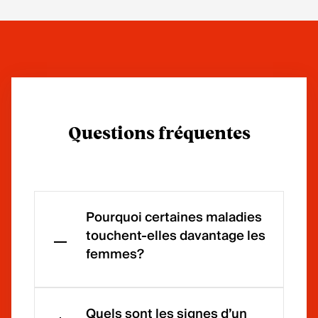
Questions fréquentes
Pourquoi certaines maladies
touchent-elles davantage les
femmes?
Cela
s'expli
Quels sont les signes d’un