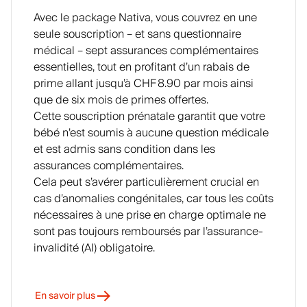
es
ître
Avec le package Nativa, vous couvrez en une
com
ces
seule souscription – et sans questionnaire
me
signa
médical – sept assurances complémentaires
l’ostéo
ux
essentielles, tout en profitant d’un rabais de
poros
atypiq
prime allant jusqu’à CHF 8.90 par mois ainsi
e ou
ues.
que de six mois de primes offertes.
favori
Cette souscription prénatale garantit que votre
ser
bébé n’est soumis à aucune question médicale
certai
et est admis sans condition dans les
nes
assurances complémentaires.
migrai
Cela peut s’avérer particulièrement crucial en
nes.
cas d’anomalies congénitales, car tous les coûts
nécessaires à une prise en charge optimale ne
sont pas toujours remboursés par l’assurance-
invalidité (AI) obligatoire.
En savoir plus