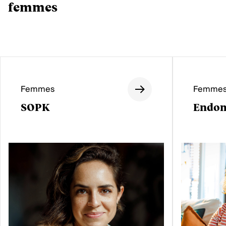
femmes
Femmes
Femme
SOPK
Endom