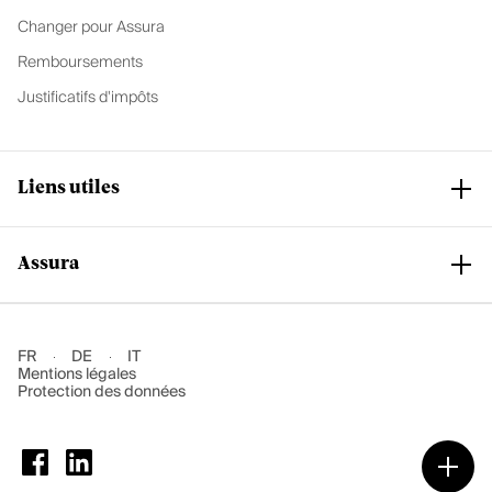
Changer pour Assura
Remboursements
Justificatifs d'impôts
Liens utiles
Assura
Club Assura
Services et support
Nos assurances de base
Notre groupe
FR
DE
IT
Mentions légales
Nos assurances complémentaires
Rejoindre Assura
Protection des données
Accéder au Portail Agent
Nos succursales