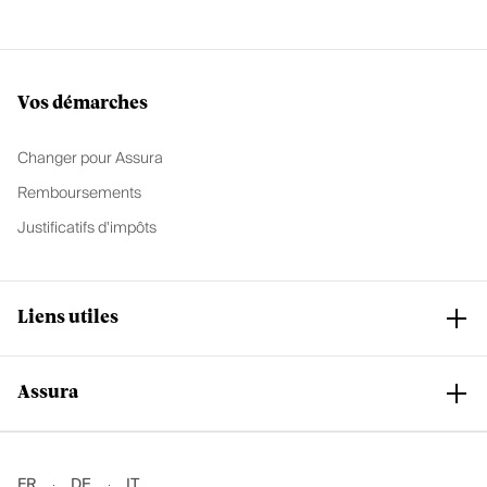
Vos démarches
Changer pour Assura
Remboursements
Justificatifs d'impôts
Liens utiles
Assura
Club Assura
Services et support
Nos assurances de base
Notre groupe
FR
DE
IT