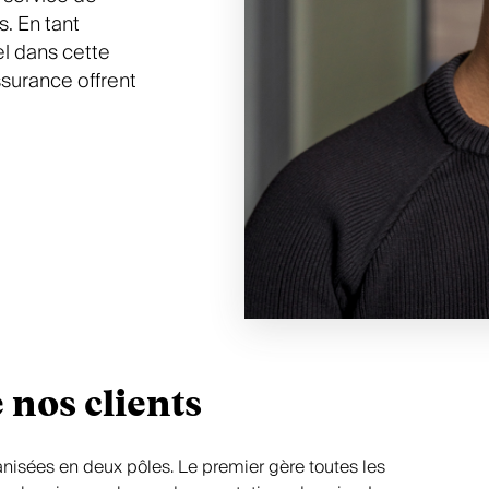
ions du conseiller
ntages appréciés
Découvrir nos offres
Une entreprise formatrice
L’égalité des chances
s. En tant
el dans cette
surance offrent
e nos clients
anisées en deux pôles. Le premier gère toutes les