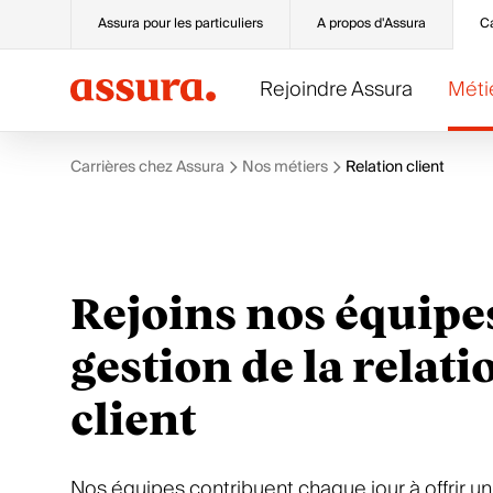
Assura pour les particuliers
A propos d'Assura
Ca
Rejoindre Assura
Méti
Carrières chez Assura
Nos métiers
Relation client
Rejoindre Assura
Métiers et opportunités de
Nous choisir
carrière
Postes à pourvoir
Avantages et politique RH
Rejoins nos équipe
Conseils pour ta candidature
Culture d’entreprise
Conseillers clientèle
Bienvenue dans l’équipe
Durabilité
Apprentis
Mission et valeurs
Relation client
gestion de la relati
Fonctions support
Life at Assura
client
Nos équipes contribuent chaque jour à offrir un