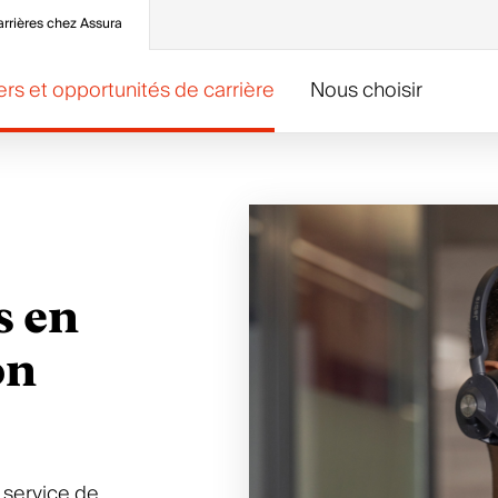
rrières chez Assura
ers et opportunités de carrière
Nous choisir
s en
on
 service de