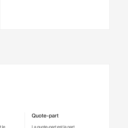
Quote-part
 le
La quote-part est la part