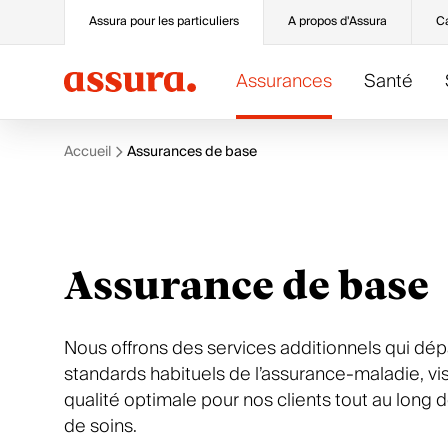
Assura pour les particuliers
A propos d'Assura
Ca
Assurances
Santé
Accueil
Assurances de base
Assurance de base
Prévention
Services
Catégories
Basis
Prévention et dépistage
Modifier vos données
Sport
Assurance de base
PreventoMed
La prévention par l’activité sportive
Gérer mes contrats
Santé
QualiMed
Les maladies cardio-vasculaires
Déclarer un sinistre ou un accident
Pharmacie
Médecin de famille
Tous nos dossiers
Attestations et documents
Chirurgie oculaire
PharMed
Paiement et facturation
Toutes nos offres
Toutes nos assurances de base
Tous nos services
Nous offrons des services additionnels qui dép
standards habituels de l’assurance-maladie, vis
qualité optimale pour nos clients tout au long 
de soins.