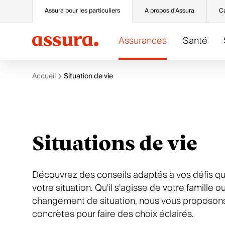
Assura pour les particuliers
A propos d'Assura
Ca
Assurances
Santé
Accueil
Situation de vie
Assurance de base
Prévention
Services
Catégories
Basis
Prévention et dépistage
Modifier vos données
Sport
Situations de vie
PreventoMed
La prévention par l’activité sportive
Gérer mes contrats
Santé
QualiMed
Les maladies cardio-vasculaires
Déclarer un sinistre ou un accident
Pharmacie
Médecin de famille
Tous nos dossiers
Attestations et documents
Chirurgie oculaire
PharMed
Paiement et facturation
Toutes nos offres
Toutes nos assurances de base
Tous nos services
Découvrez des conseils adaptés à vos défis qu
votre situation. Qu'il s'agisse de votre famille o
changement de situation, nous vous proposons
concrètes pour faire des choix éclairés.