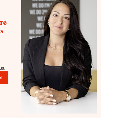
re
os
us.
l