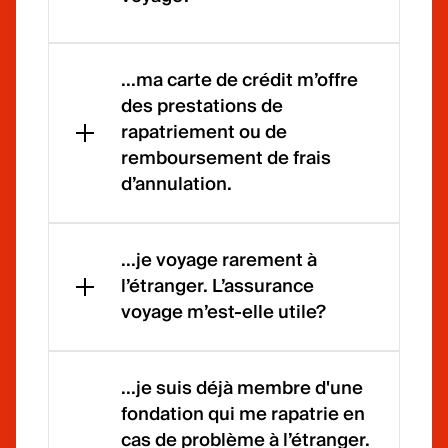
Mondi
a ou
...ma carte de crédit m’offre
Mondi
des prestations de
a Plus
rapatriement ou de
prend
remboursement de frais
en
d’annulation.
charg
e les
Une
frais
majori
...je voyage rarement à
médic
té de
l’étranger. L’assurance
aux à
cartes
voyage m’est-elle utile?
l’étran
de
ger
crédit
Oui,
ainsi
offrent
lors
...je suis déjà membre d'une
que
des
d’un
fondation qui me rapatrie en
les
presta
simpl
frais
cas de problème à l’étranger.