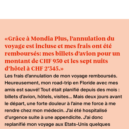
«Grâce à Mondia Plus, l’annulation du
«
voyage est incluse et mes frais ont été
S
remboursés: mes billets d’avion pour un
P
M
montant de CHF 950 et les sept nuits
c
d’hôtel à CHF 2’345.»
en
Les frais d’annulation de mon voyage remboursés.
do
Heureusement, mon road-trip en Floride avec mes
d’
amis est sauvé! Tout était planifié depuis des mois :
ré
billets d’avion, hôtels, visites… Mais deux jours avant
l’
le départ, une forte douleur à l’aine me force à me
c
rendre chez mon médecin. J’ai été hospitalisé
ad
d’urgence suite à une appendicite. J’ai donc
s
replanifié mon voyage aux Etats-Unis quelques