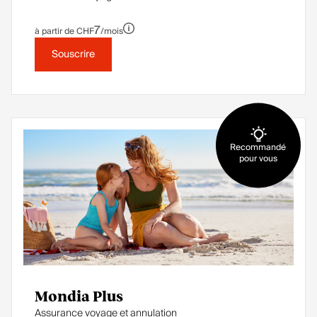
7
à partir de CHF
/mois
Souscrire
Recommandé
pour vous
Mondia Plus
Assurance voyage et annulation