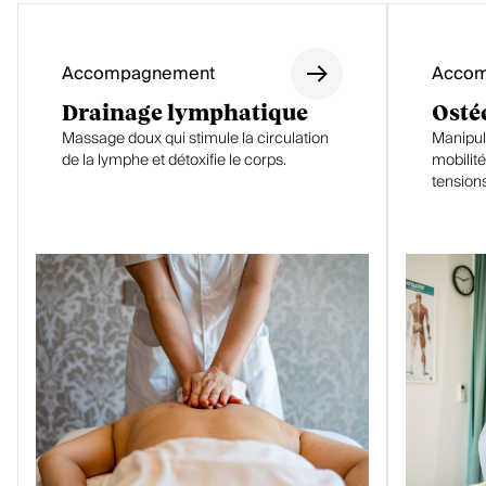
e de
ment
relaxa
du
tion
systè
Accompagnement
Acco
pour
me
assim
Drainage lymphatique
Osté
nerve
iler les
Massage doux qui stimule la circulation
Manipula
ux.
ajuste
de la lymphe et détoxifie le corps.
mobilité
ments
tensions
.