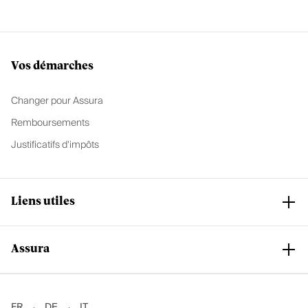
Vos démarches
Changer pour Assura
Remboursements
Justificatifs d'impôts
Liens utiles
Assura
Club Assura
Services et support
Nos assurances de base
Notre groupe
FR
DE
IT