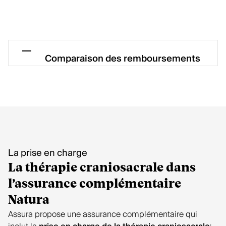
Comparaison des remboursements
Assurance de base
Qui doit pratiquer la
Pas de prise en charge
séance?
La prise en charge
La thérapie craniosacrale dans
Quel type de facturation?
Pas de prise en charge
l’assurance complémentaire
Quel remboursement?
Pas de prise en charge
Natura
Assura propose une assurance complémentaire qui