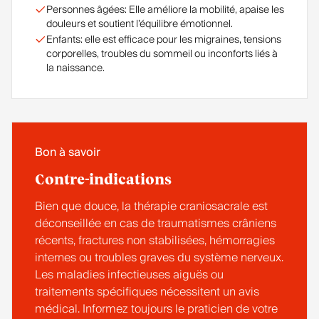
Personnes âgées: Elle améliore la mobilité, apaise les
douleurs et soutient l’équilibre émotionnel.
Enfants: elle est efficace pour les migraines, tensions
corporelles, troubles du sommeil ou inconforts liés à
la naissance.
Bon à savoir
Contre-indications
Bien que douce, la thérapie craniosacrale est
déconseillée en cas de traumatismes crâniens
récents, fractures non stabilisées, hémorragies
internes ou troubles graves du système nerveux.
Les maladies infectieuses aiguës ou
traitements spécifiques nécessitent un avis
médical. Informez toujours le praticien de votre