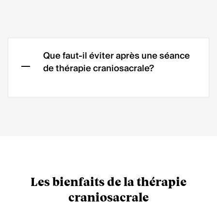
Que faut-il éviter après une séance
de thérapie craniosacrale?
Après une séance de thérapie
craniosacrale, il est préférable d’éviter
les
activités physiques intenses
,
comme le sport ou les travaux
exigeants, ainsi que les
situations
stressantes
.
Une légère fatigue
Les bienfaits de la thérapie
peut survenir
, signe d’un processus
craniosacrale
d’autorégulation, prenez donc le
temps de vous reposer.