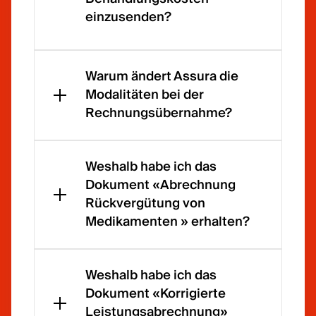
einzusenden?
Ab
Erhalt
Warum ändert Assura die
der
Modalitäten bei der
Rechn
Rechnungsübernahme?
ung
haben
Um
Sie
es
Weshalb habe ich das
bei
ihren
Dokument «Abrechnung
der
Kundi
Rückvergütung von
Grund
nnen
Medikamenten » erhalten?
versic
und
herun
Kunde
Manc
g
n
hmal
Weshalb habe ich das
(KVG)
einfac
passe
Dokument «Korrigierte
fünf
her zu
n
Leistungsabrechnung»
Jahre