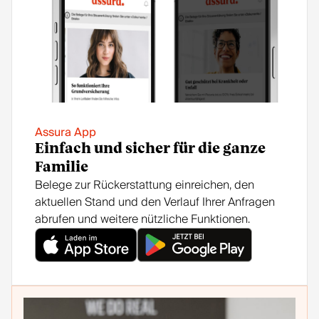
oder
en –
Sie
oder
um
Sie
eine
um
Nachz
eine
ahlun
Nachz
g
ahlun
bitten
Assura App
g
müss
bitten
Einfach und sicher für die ganze
en.
müss
Familie
Das
Belege zur Rückerstattung einreichen, den
en.
wirkt
aktuellen Stand und den Verlauf Ihrer Anfragen
Das
sich
abrufen und weitere nützliche Funktionen.
wirkt
natürli
sich
ch
natürli
auch
ch
auf
auch
Ihre
auf
Franc