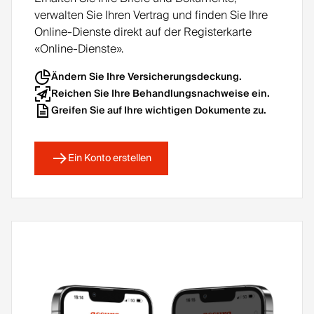
n
verwalten Sie Ihren Vertrag und finden Sie Ihre
Je
zurüc
Online-Dienste direkt auf der Registerkarte
nach
kersta
«Online-Dienste».
Anpas
tten.
sung
Je
Ändern Sie Ihre Versicherungsdeckung.
kann
nach
Reichen Sie Ihre Behandlungsnachweise ein.
es
Anpas
Greifen Sie auf Ihre wichtigen Dokumente zu.
daher
sung
vorko
komm
mme
t es
Ein Konto erstellen
n,
daher
dass
vor,
wir
dass
Ihnen
wir
einen
Ihnen
Betra
einen
g
Betra
vergüt
g
en
vergüt