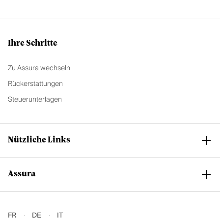
ahlun
g
bitten
müss
Ihre Schritte
en.
Das
Zu Assura wechseln
wirkt
Rückerstattungen
sich
Steuerunterlagen
natürli
ch
auch
auf
Nützliche Links
Ihre
Franc
hise
Assura
Club Assura
aus
Service und Support
und –
falls
Unsere Grundversicherungen
Unsere Gruppe
FR
DE
IT