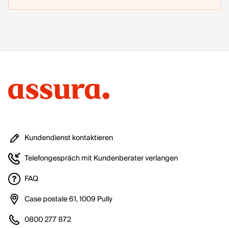
Anpas
sung
komm
t es
daher
vor,
dass
wir
Ihnen
einen
Betra
Kundendienst kontaktieren
g
vergüt
Telefongespräch mit Kundenberater verlangen
en –
oder
FAQ
Sie
Case postale 61, 1009 Pully
um
eine
0800 277 872
Nachz