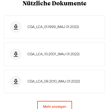
n
Nützliche Dokumente
edizin,
währe
Einzel
nd der
zimm
gesa
er im
mten
CGA_LCA_01.1999_(MAJ 01.2022)
Spital
Vertra
oder
gsdau
ein
er an
besse
das
rer
tatsäc
CGA_LCA_10.2001_(MAJ 01.2022)
Versic
hliche
herun
Alter
gssch
der
utz im
versic
Ausla
CGA_LCA_09.2010_(MAJ 01.2022)
herten
nd.
Perso
n
angep
asst.
Mehr anzeigen