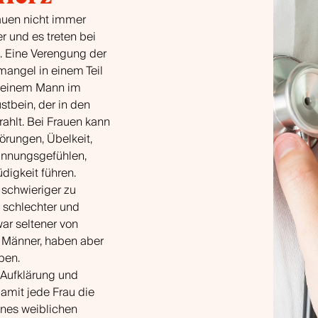
auen nicht immer
 und es treten bei
f. Eine Verengung der
fmangel in einem Teil
ei einem Mann im
tbein, der in den
rahlt. Bei Frauen kann
örungen, Übelkeit,
nnungsgefühlen,
digkeit führen.
 schwieriger zu
 schlechter und
ar seltener von
s Männer, haben aber
ben.
Aufklärung und
damit jede Frau die
ines weiblichen