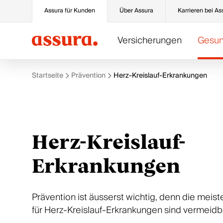
Assura für Kunden
Über Assura
Karrieren bei As
Versicherungen
Gesun
Startseite
Prävention
Herz-Kreislauf-Erkrankungen
Grundversicherung
Prävention
Service
Kategorien
Basis
Prävention und Früherkennung
Meine Daten ändern
Sport
Herz-Kreislauf-
PreventoMed
Vorbeugen durch sportliche Betätigung
Meine Verträge verwalten
Gesundheit
QualiMed
Herz-Kreislauf-Erkrankungen
Meldung eines Schadens oder eines Unfalls
Apotheken
Hausarzt
Alle unsere Themen
Bestätigungen und Unterlagen
Augenchirurgie
Erkrankungen
PharMed
Zahlungen und Rechnungsstellungen
Alle unsere Kategorien
Alle unsere Grundversicherungen
Alle Online-Dienste
Prävention ist äusserst wichtig, denn die meist
für Herz-Kreislauf-Erkrankungen sind vermeidb