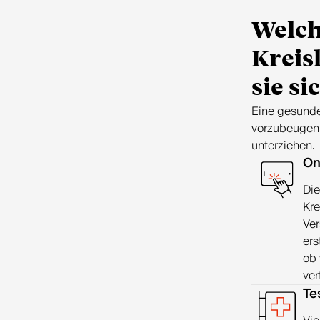
Welch
Kreis
sie si
Eine gesunde
vorzubeugen.
unterziehen.
On
Die
Kre
Ver
ers
ob 
ver
Te