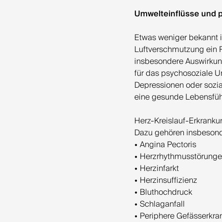
Umwelteinflüsse und 
Etwas weniger bekannt i
Luftverschmutzung ein Ri
insbesondere Auswirkung
für das psychosoziale Um
Depressionen oder sozia
eine gesunde Lebensfüh
Herz-Kreislauf-Erkrank
Dazu gehören insbesond
• Angina Pectoris
• Herzrhythmusstörung
• Herzinfarkt
• Herzinsuffizienz
• Bluthochdruck
• Schlaganfall
• Periphere Gefässerkr