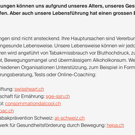
kungen können uns aufgrund unseres Alters, unseres Ges
ffen. Aber auch unsere Lebensführung hat einen grossen E
ngen sind nicht ansteckend. Ihre Hauptursachen sind Vererbun
ungesunde Lebensweise. Unsere Lebensweise können wir jedo
toren wird angeführt von Tabakmissbrauch vor Bluthochdruck, z
cht, Bewegungsmangel und übermässigem Alkoholkonsum. We
chiedenen Organisationen Unterstützung, zum Beispiel in For
rungsberatung, Tests oder Online-Coaching:
iftung:
swissheart.ch
schaft für Ernährung:
sge-ssn.ch
ol:
consommationdalcool.ch
bac.ch
Tabakprävention Schweiz:
at-schweiz.ch
werk für Gesundheitsförderung durch Bewegung:
hepa.ch