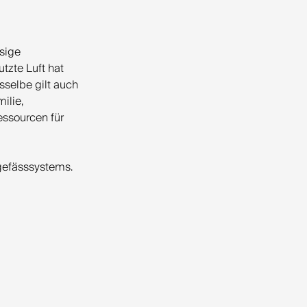
sige
tzte Luft hat
sselbe gilt auch
ilie,
essourcen für
gefässsystems.