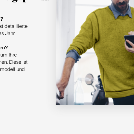
t?
 detaillierte
as Jahr
ern?
 um Ihre
en. Diese ist
gsmodell und