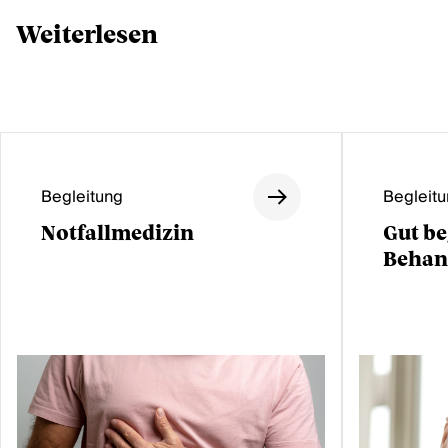
Weiterlesen
Begleitung
Begleit
Notfallmedizin
Gut be
Behan