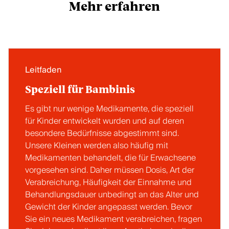
Mehr erfahren
Leitfaden
Speziell für Bambinis
Es gibt nur wenige Medikamente, die speziell
für Kinder entwickelt wurden und auf deren
besondere Bedürfnisse abgestimmt sind.
Unsere Kleinen werden also häufig mit
Medikamenten behandelt, die für Erwachsene
vorgesehen sind. Daher müssen Dosis, Art der
Verabreichung, Häufigkeit der Einnahme und
Behandlungsdauer unbedingt an das Alter und
Gewicht der Kinder angepasst werden. Bevor
Sie ein neues Medikament verabreichen, fragen