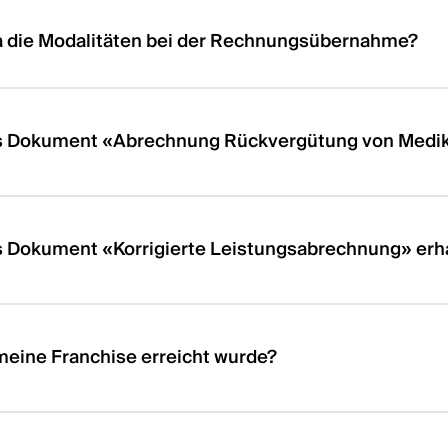
 die Modalitäten bei der Rechnungsübernahme?
as Dokument «Abrechnung Rückvergütung von Medik
n
nd
en
n –
.
s Dokument «Korrigierte Leistungsabrechnung» erh
gen
ach
g
en
meine Franchise erreicht wurde?
ise
–
gen
ach
,
n