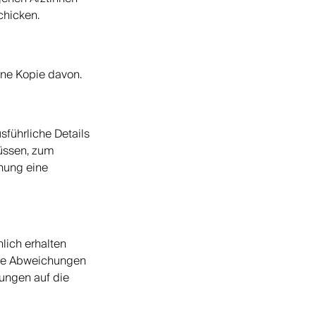
Alle unsere Kategorien
Einen Berater kontaktieren
chicken.
FAQ
ine Kopie davon.
führliche Details
müssen, zum
nung eine
lich erhalten
lige Abweichungen
ungen auf die