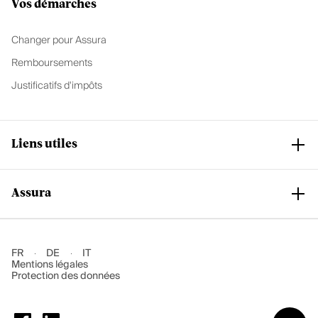
Vos démarches
Changer pour Assura
Remboursements
Justificatifs d'impôts
Liens utiles
Assura
Club Assura
Services et support
Nos assurances de base
Notre groupe
FR
DE
IT
Mentions légales
Nos assurances complémentaires
Rejoindre Assura
Protection des données
Accéder au Portail Agent
Nos succursales