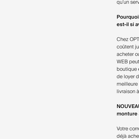
qu’un ser
Pourquoi 
est-il s
Chez OPTI
coûtent j
acheter o
WEB peut 
boutique 
de loyer d
meilleure 
livraison 
NOUVEAU 
monture 
Votre cor
déjà ache