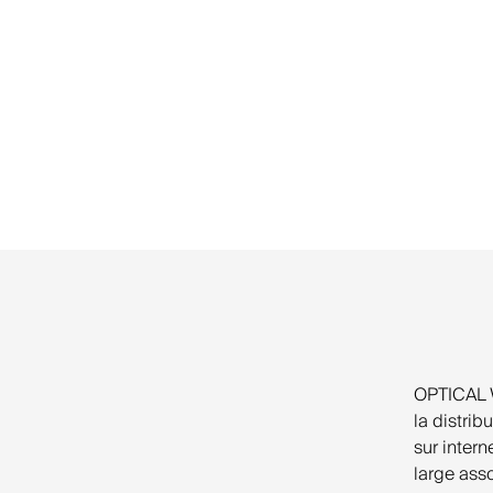
OPTICAL W
la distrib
sur inter
large asso