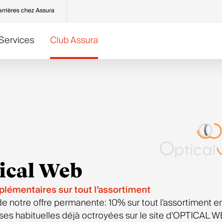
rrières chez Assura
Services
Club Assura
Assurances complémentaires
Accompagnement
Demandes fréquentes
Nos offres du moment
Complément à l’assurance de base
Médicaments
Justificatifs pour la déclaration d’impôts
Zur Rose
Assurances hospitalisation
La médecine d’urgence
Remboursements
Clinique d'Hygiène Dentaire
Assurances voyage
Bien accompagné dans mon parcours de soins
Déclaration de sinistre
Let's Go Fitness
Médecines alternatives
La médecine alternative
Changer pour Assura
Sun Store
Soins dentaires
Tous nos dossiers
Toutes les demandes fréquentes
Swiss Visio Network
ical Web
Toutes nos assurances complémentaires
Toutes nos offres
lémentaires sur tout l’assortiment
de notre offre permanente: 10% sur tout l’assortiment e
ses habituelles déjà octroyées sur le site d’OPTICAL 