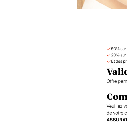
50% sur l
20% sur l
Et des pr
Vali
Offre per
Com
Veuillez v
de votre 
ASSURA