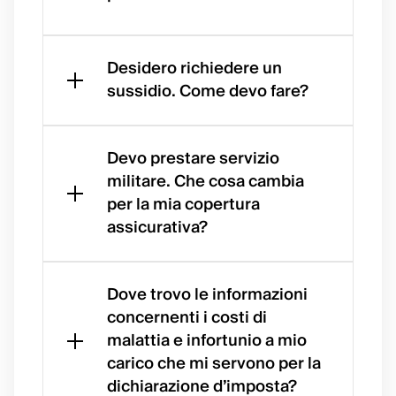
Se la
tesser
Desidero richiedere un
a
sussidio. Come devo fare?
viene
smarri
Se il
ta,
suo
Devo prestare servizio
danne
**red
militare. Che cosa cambia
ggiata
dito
per la mia copertura
o
impon
assicurativa?
rubata
ibile è
, ne
al di
Se
può
sotto
presta
Dove trovo le informazioni
ordina
del
servizi
concernenti i costi di
re una
limite
o
malattia e infortunio a mio
nuova
fissat
militar
carico che mi servono per la
con
o**,
e è
[quest
dichiarazione d’imposta?
potre