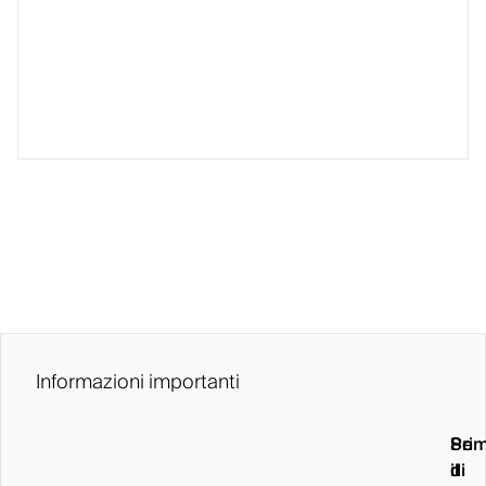
Informazioni importanti
Pri
Se
di
il