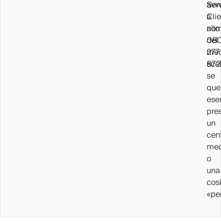
avv
Serv
a
Clie
no
allo
del
08
med
277
scel
872
se
que
eser
pre
un
cen
med
o
una
cos
«pe