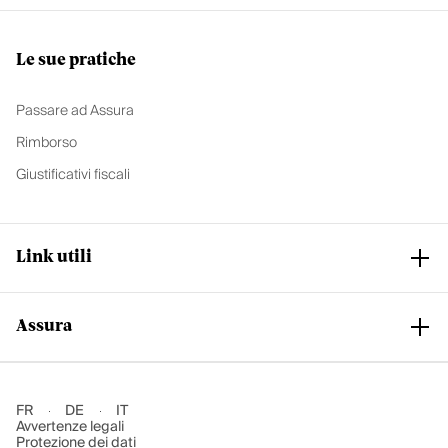
Le sue pratiche
Passare ad Assura
Rimborso
Giustificativi fiscali
Link utili
Assura
Club Assura
Assistenza e supporto
La nostra assicurazione di base
Il nostro gruppo
FR
DE
IT
Avvertenze legali
Le nostre assicurazioni complementari
Unisciti ad Assura
Protezione dei dati