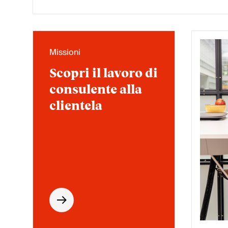
Missioni
Scopri il lavoro di
consulente alla
clientela