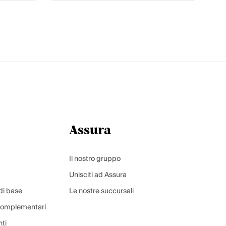
Assura
Il nostro gruppo
Unisciti ad Assura
di base
Le nostre succursali
 complementari
ti