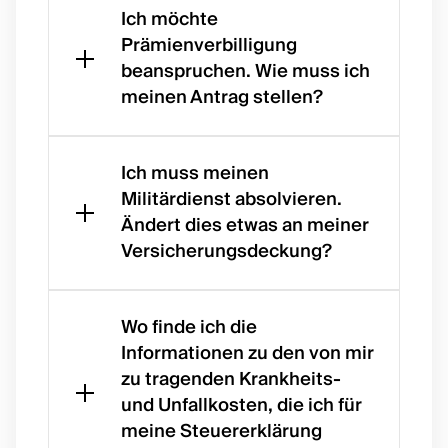
Verlus
Ich möchte
t,
Prämienverbilligung
Besch
beanspruchen. Wie muss ich
ädigu
meinen Antrag stellen?
ng
oder
Wenn
Diebst
Ihr
Ich muss meinen
ahl
**steu
Militärdienst absolvieren.
der
erbare
Ändert dies etwas an meiner
Karte
s
Versicherungsdeckung?
könne
Einko
n Sie
mme
Wenn
mit
n
Sie
Wo finde ich die
[diese
unter
Militär
Informationen zu den von mir
m
der
dienst
Formu
zu tragenden Krankheits-
festge
leiste
lar]
und Unfallkosten, die ich für
setzte
n, sind
(##cu
meine Steuererklärung
n
Sie